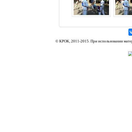
Киокусинкай каратэ в Краснодаре, федерация каратэ в Краснодаре, кекусинкай каратэ в Кра
© КРОК, 2011-2015. При использовании матери