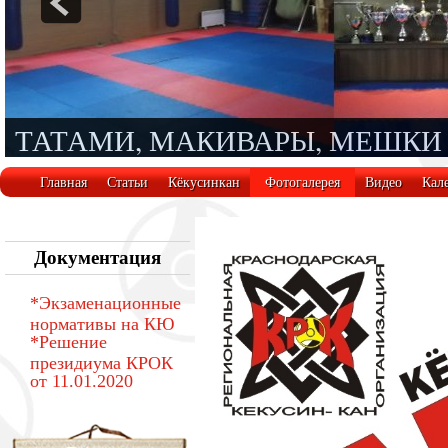
ТАТАМИ, МАКИВАРЫ, МЕШКИ
Главная
Статьи
Кёкусинкан
Фотогалерея
Видео
Кал
Документация
*Экзаменационные
нормативы на КЮ
*Решение
президиума КРОК
от 11.01.2020