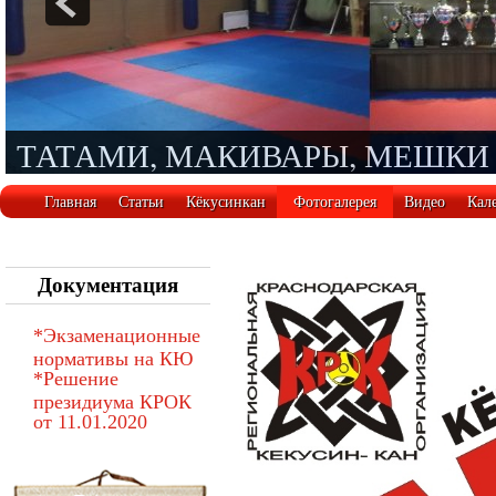
ТАТАМИ, МАКИВАРЫ, МЕШКИ
Главная
Статьи
Кёкусинкан
Фотогалерея
Видео
Кал
Документация
*Экзаменационные
нормативы на КЮ
*Решение
президиума КРОК
от 11.01.2020