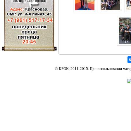
Киокусинкай каратэ в Краснодаре, федерация каратэ в Краснодаре, кекусинкай каратэ в Кра
© КРОК, 2011-2015. При использовании матери